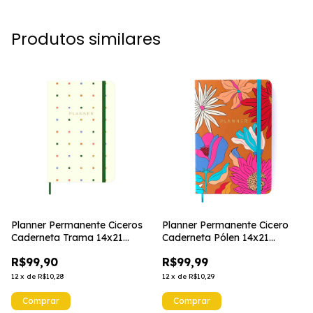
Produtos similares
Planner Permanente Ciceros
Planner Permanente Cicero
Caderneta Trama 14x21
Caderneta Pólen 14x21
Pontos
Tropicália Caramelo
R$99,90
R$99,99
12
x
de
R$10,28
12
x
de
R$10,29