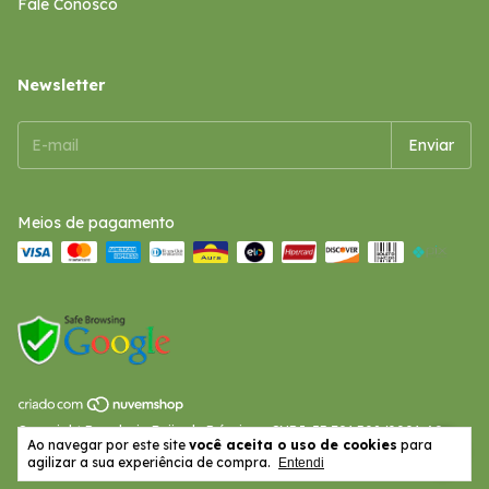
Fale Conosco
Newsletter
Meios de pagamento
Copyright Papelaria Beijo de Príncipe - CNPJ: 53.791.308/0001-69 -
Ao navegar por este site
você aceita o uso de cookies
para
2026. Todos os direitos reservados.
agilizar a sua experiência de compra.
Entendi