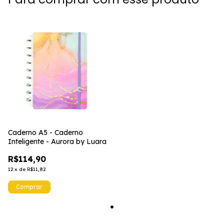
Caderno A5 - Caderno
Inteligente - Aurora by Luara
R$114,90
12
x
de
R$11,82