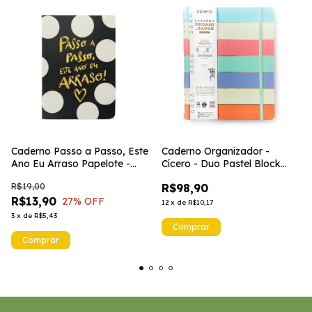
Caderno Passo a Passo, Este
Caderno Organizador -
Ano Eu Arraso Papelote -
Cícero - Duo Pastel Block
Papelote
Pautado & Pontado 17x24
R$19,00
R$98,90
Listras
R$13,90
27
% OFF
12
x
de
R$10,17
3
x
de
R$5,43